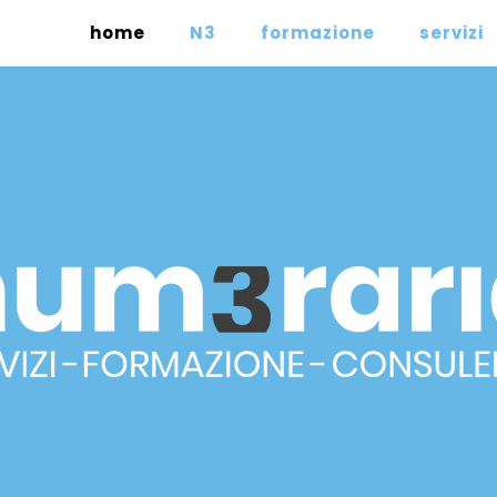
home
N3
formazione
servizi