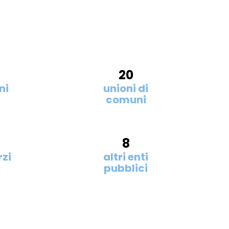
20
ni
unioni di
comuni
8
zi
altri enti
pubblici