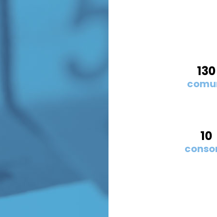
130
comu
10
consor