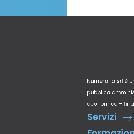
Numeraria srl è un
pubblica amminist
economico – finan
Servizi
Formazio