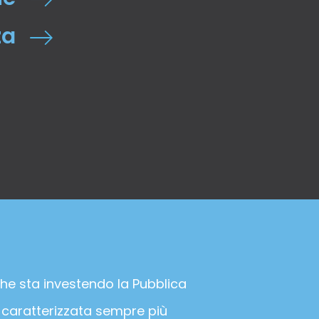
za
he sta investendo la Pubblica
 caratterizzata sempre più