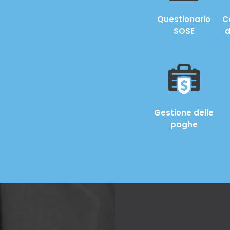
Questionario
C
SOSE
d
Gestione delle
paghe